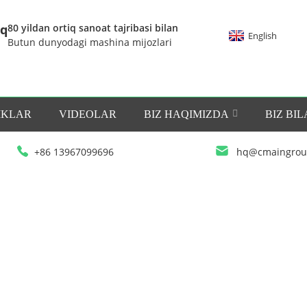
oq
80 yildan ortiq sanoat tajribasi bilan
English
Butun dunyodagi mashina mijozlari
IKLAR
VIDEOLAR
BIZ HAQIMIZDA
BIZ BI
+86 13967099696
hq@cmaingrou
UY
SERTIFIKATLASH