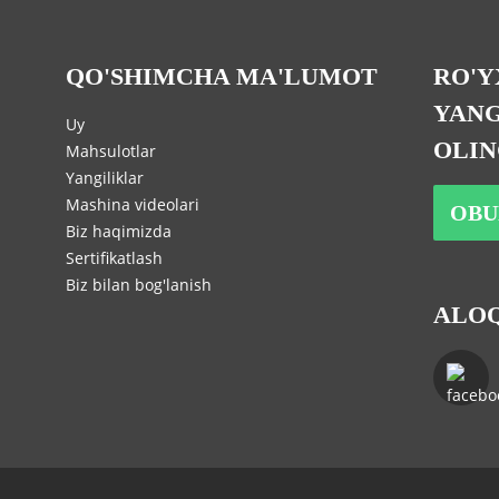
QO'SHIMCHA MA'LUMOT
RO'Y
YANG
Uy
OLI
Mahsulotlar
Yangiliklar
Mashina videolari
OBU
Biz haqimizda
Sertifikatlash
Biz bilan bog'lanish
ALOQ