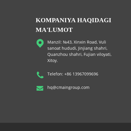
KOMPANIYA HAQIDAGI
MA'LUMOT
Manzil: №43, Xinxin Road, Vuli
sanoat hududi, Jinjiang shahri,
Quanzhou shahri, Fujian viloyati,
Xitoy.
Telefon: +86 13967099696
hq@cmaingroup.com