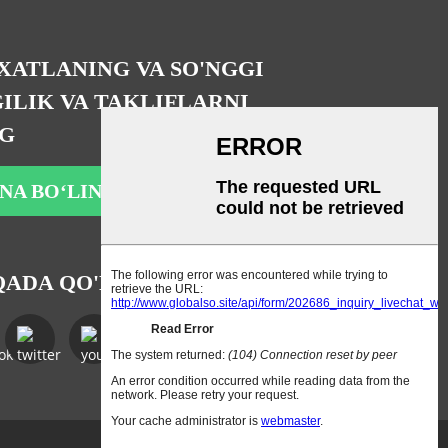
XATLANING VA SO'NGGI
ILIK VA TAKLIFLARNI
NG
NA BOʻLING
ADA QO'LING