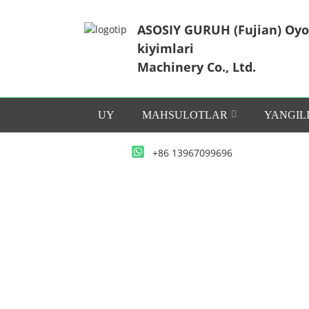
ASOSIY GURUH (Fujian) Oy
kiyimlari
Machinery Co., Ltd.
UY
MAHSULOTLAR
YANGIL
+86 13967099696